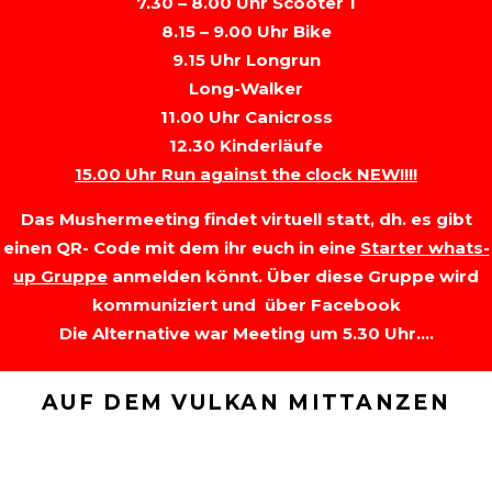
7.30 – 8.00 Uhr Scooter 1
8.15 – 9.00 Uhr Bike
9.15 Uhr Longrun
Long-Walker
11.00 Uhr Canicross
12.30 Kinderläufe
15.00 Uhr Run against the clock NEW!!!!
Das Mushermeeting findet virtuell statt, dh. es gibt
einen QR- Code mit dem ihr euch in eine
Starter whats-
up Gruppe
anmelden könnt. Über diese Gruppe wird
kommuniziert und über Facebook
Die Alternative war Meeting um 5.30 Uhr….
AUF DEM VULKAN MITTANZEN
FÜR ANFÄNGER