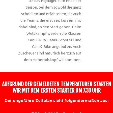
als das Highlight zum Ende der
Saison, bei dem sowohl die ganz
schnellen und erfahrenen, als auch
die Teams, die erst seit kurzem mit
dabei sind, an den Start gehen. Beim
Wettkampf werden die Klassen
CaniX-Run, CaniX-Scooter I und
CaniX-Bike angeboten. Auch
Zuschauer sind natürlich herzlich auf
dem Hoherodskopf willkommen.
AUFGRUND DER GEMELDETEN TEMPERATUREN STARTEN
WIR MIT DEM ERSTEN
STARTER UM 7.30 UHR
Der ungefähre Zeitplan sieht folgendermaßen aus: