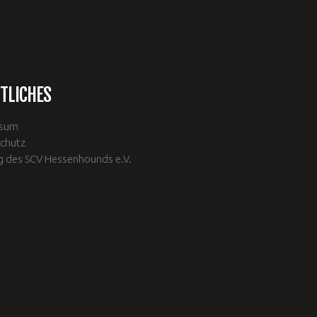
TLICHES
ssum
chutz
g des SCV Hessenhounds e.V.