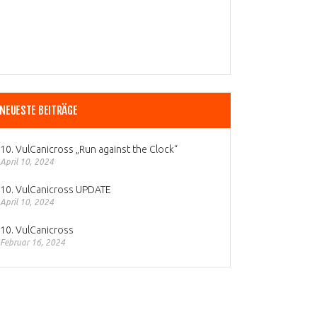
NEUESTE BEITRÄGE
10. VulCanicross „Run against the Clock“
April 10, 2024
10. VulCanicross UPDATE
April 10, 2024
10. VulCanicross
Februar 16, 2024