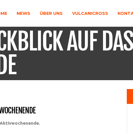
OME
NEWS
ÜBER UNS
VULCANICROSS
KONT
CKBLICK AUF DAS
DE
V-WOCHENENDE
s Aktivwochenende.